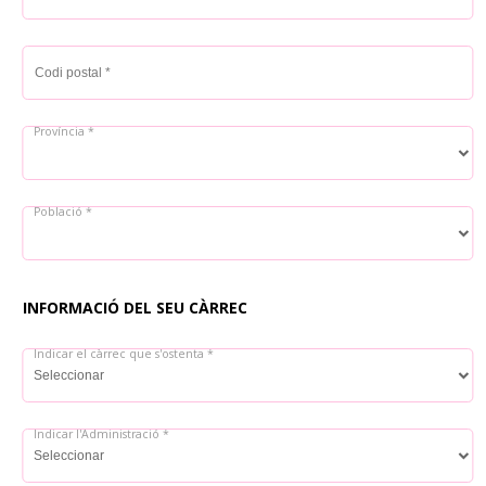
Codi postal *
Província *
Població *
INFORMACIÓ DEL SEU CÀRREC
Indicar el càrrec que s'ostenta *
Indicar l'Administració *